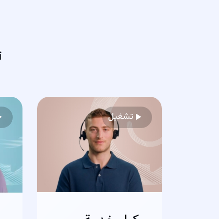
أ
تشغيل