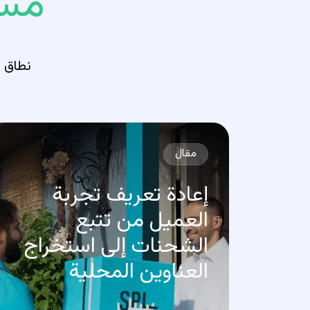
مشا
نطاق و
مقال
إعادة تعريف تجربة
العميل من تتبع
الشحنات إلى استخراج
العناوين المحلية