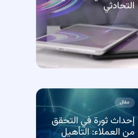
التحادثي
مقال
إحداث ثورة في التحقق
من العملاء: التأهيل